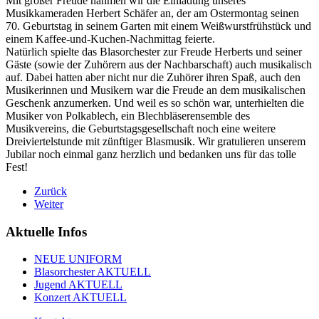
Mit großer Freude nahmen wir die Einladung unseres
Musikkameraden Herbert Schäfer an, der am Ostermontag seinen
70. Geburtstag in seinem Garten mit einem Weißwurstfrühstück und
einem Kaffee-und-Kuchen-Nachmittag feierte.
Natürlich spielte das Blasorchester zur Freude Herberts und seiner
Gäste (sowie der Zuhörern aus der Nachbarschaft) auch musikalisch
auf. Dabei hatten aber nicht nur die Zuhörer ihren Spaß, auch den
Musikerinnen und Musikern war die Freude an dem musikalischen
Geschenk anzumerken. Und weil es so schön war, unterhielten die
Musiker von Polkablech, ein Blechbläserensemble des
Musikvereins, die Geburtstagsgesellschaft noch eine weitere
Dreiviertelstunde mit zünftiger Blasmusik. Wir gratulieren unserem
Jubilar noch einmal ganz herzlich und bedanken uns für das tolle
Fest!
Zurück
Weiter
Aktuelle Infos
NEUE UNIFORM
Blasorchester AKTUELL
Jugend AKTUELL
Konzert AKTUELL