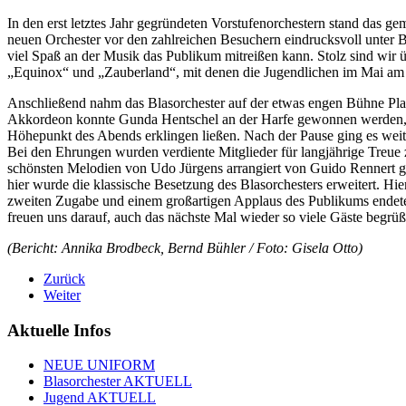
In den erst letztes Jahr gegründeten Vorstufenorchestern stand das 
neuen Orchester vor den zahlreichen Besuchern eindrucksvoll unter B
viel Spaß an der Musik das Publikum mitreißen kann. Stolz sind wir ü
„Equinox“ und „Zauberland“, mit denen die Jugendlichen im Mai am
Anschließend nahm das Blasorchester auf der etwas engen Bühne Plat
Akkordeon konnte Gunda Hentschel an der Harfe gewonnen werden, w
Höhepunkt des Abends erklingen ließen. Nach der Pause ging es weit
Bei den Ehrungen wurden verdiente Mitglieder für langjährige Treue
schönsten Melodien von Udo Jürgens arrangiert von Guido Rennert ge
hier wurde die klassische Besetzung des Blasorchesters erweitert. Hi
zweiten Zugabe und einem großartigen Applaus des Publikums endete 
freuen uns darauf, auch das nächste Mal wieder so viele Gäste begrüß
(Bericht: Annika Brodbeck, Bernd Bühler / Foto: Gisela Otto)
Zurück
Weiter
Aktuelle Infos
NEUE UNIFORM
Blasorchester AKTUELL
Jugend AKTUELL