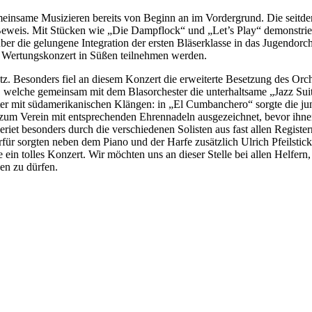
gemeinsame Musizieren bereits von Beginn an im Vordergrund. Die seitd
eweis. Mit Stücken wie „Die Dampflock“ und „Let’s Play“ demonstriert
ber die gelungene Integration der ersten Bläserklasse in das Jugendor
 Wertungskonzert in Süßen teilnehmen werden.
z. Besonders fiel an diesem Konzert die erweiterte Besetzung des Orc
elche gemeinsam mit dem Blasorchester die unterhaltsame „Jazz Suit
er mit südamerikanischen Klängen: in „El Cumbanchero“ sorgte die jun
 zum Verein mit entsprechenden Ehrennadeln ausgezeichnet, bevor ihne
riet besonders durch die verschiedenen Solisten aus fast allen Regist
erfür sorgten neben dem Piano und der Harfe zusätzlich Ulrich Pfeilst
ein tolles Konzert. Wir möchten uns an dieser Stelle bei allen Helfe
en zu dürfen.