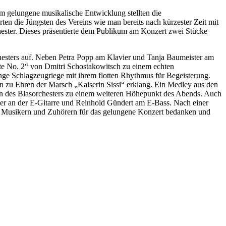
em gelungene musikalische Entwicklung stellten die
en die Jüngsten des Vereins wie man bereits nach kürzester Zeit mit
chester. Dieses präsentierte dem Publikum am Konzert zwei Stücke
hesters auf. Neben Petra Popp am Klavier und Tanja Baumeister am
e No. 2“ von Dmitri Schostakowitsch zu einem echten
ge Schlagzeugriege mit ihrem flotten Rhythmus für Begeisterung.
n zu Ehren der Marsch „Kaiserin Sissi“ erklang. Ein Medley aus den
ern des Blasorchesters zu einem weiteren Höhepunkt des Abends. Auch
icker an der E-Gitarre und Reinhold Gündert am E-Bass. Nach einer
rn, Musikern und Zuhörern für das gelungene Konzert bedanken und